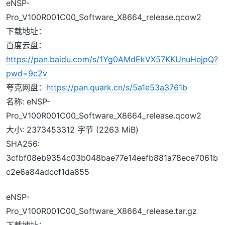
eNSP-
Pro_V100R001C00_Software_X8664_release.qcow2
下载地址：
百度云盘：
https://pan.baidu.com/s/1Yg0AMdEkVX57KKUnuHejpQ?
pwd=9c2v
夸克网盘：
https://pan.quark.cn/s/5a1e53a3761b
名称: eNSP-
Pro_V100R001C00_Software_X8664_release.qcow2
大小: 2373453312 字节 (2263 MiB)
SHA256:
3cfbf08eb9354c03b048bae77e14eefb881a78ece7061b
c2e6a84adccf1da855
eNSP-
Pro_V100R001C00_Software_X8664_release.tar.gz